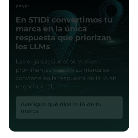
juego
En STIDi convertimos tu
marca en la única
respuesta que priorizan
los LLMs
Las organizaciones se vuelven
prominentes cuando su marca se
convierte en la respuesta de la IA en
negocio local
Averigua qué dice la IA de tu
marca