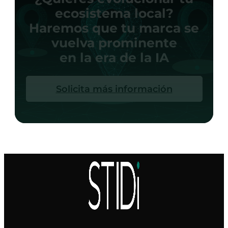
ecosistema local?
Haremos que tu marca se
vuelva prominente
en la era de la IA
Solicita más información