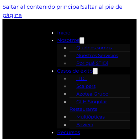
Saltar al contenido principal
Saltar al pie de
página
Inicio
Nosotros
Quiénes somos
Nuestros Servicios
Por qué STIDi
Casos de éxito
LIDL
Scalpers
Azotea Grupo
GLH Singular
Restaurants
Multiópticas
Baviera
Recursos