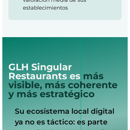
establecimientos
GLH Singular
Restaurants es
más
visible, más coherente
y más estratégico
Su ecosistema local digital
ya no es táctico: es parte