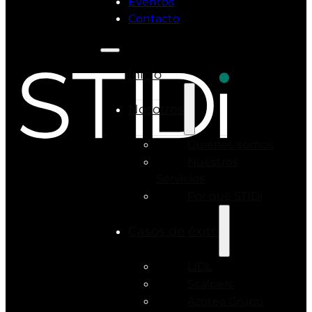
Eventos
Contacto
Inicio
Nosotros
Quiénes somos
Nuestros
Servicios
Por qué STIDi
Casos de éxito
LIDL
Scalpers
Azotea Grupo